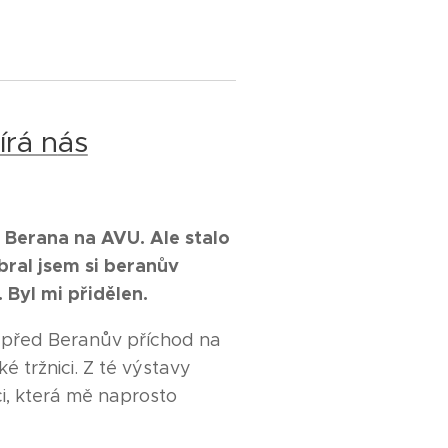
írá n
ás
 Berana na AVU. Ale stalo
ral jsem si beranův
 Byl mi přidělen.
y před Beranův příchod na
 tržnici. Z té výstavy
i, která mě naprosto