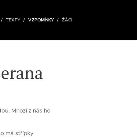
TEXTY
VZPOMÍNKY
ŽÁCI
Berana
tou. Mnozí z nás ho
ho má střípky