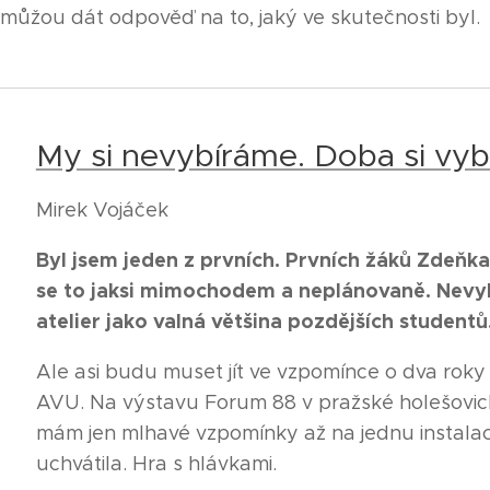
můžou dát odpověď na to, jaký ve skutečnosti byl.
My si nevybíráme. Doba si vyb
Mirek Vojáček
Byl jsem jeden z prvních. Prvních žáků Zdeňka
se to jaksi mimochodem a neplánovaně.
Nevyb
atelier jako valná většina pozdějších studentů.
Ale asi budu muset jít ve vzpomínce o dva rok
AVU. Na výstavu Forum 88 v pražské holešovické
mám jen mlhavé vzpomínky až na jednu instalac
uchvátila. Hra s hlávkami.