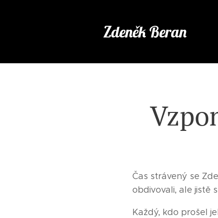
Zdeněk Beran
Vzpom
Čas strávený se Zde
obdivovali, ale jistě 
Každý, kdo prošel j