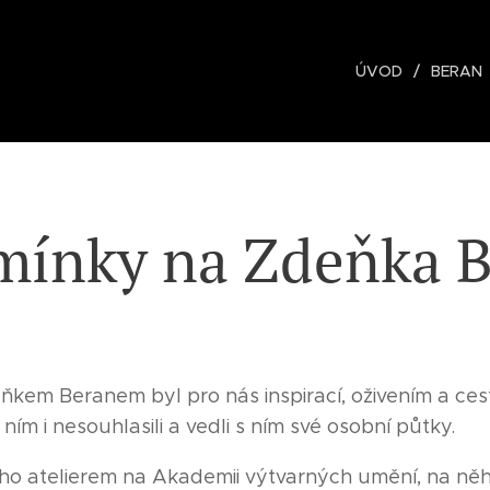
ÚVOD
BERAN
ínky na Zdeňka 
ňkem Beranem byl pro nás inspirací, oživením a ces
s ním i nesouhlasili a vedli s ním své osobní půtky.
eho atelierem na Akademii výtvarných umění, na ně