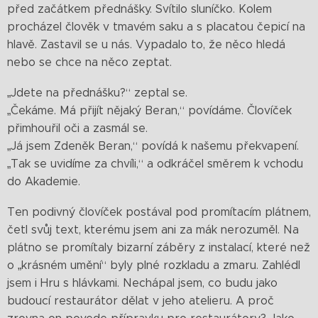
před začátkem přednášky. Svítilo sluníčko. Kolem
procházel člověk v tmavém saku a s placatou čepicí na
hlavě. Zastavil se u nás. Vypadalo to, že něco hledá
nebo se chce na něco zeptat.
„Jdete na přednášku?“ zeptal se.
„Čekáme. Má přijít nějaký Beran,“ povídáme. Človíček
přimhouřil oči a zasmál se.
„Já jsem Zdeněk Beran,“ povídá k našemu překvapení.
„Tak se uvidíme za chvíli,“ a odkráčel směrem k vchodu
do Akademie.
Ten podivný človíček postával pod promítacím plátnem,
četl svůj text, kterému jsem ani za mák nerozuměl. Na
plátno se promítaly bizarní záběry z instalací, které než
o „krásném umění“ byly plné rozkladu a zmaru. Zahlédl
jsem i Hru s hlávkami. Nechápal jsem, co budu jako
budoucí restaurátor dělat v jeho atelieru. A proč