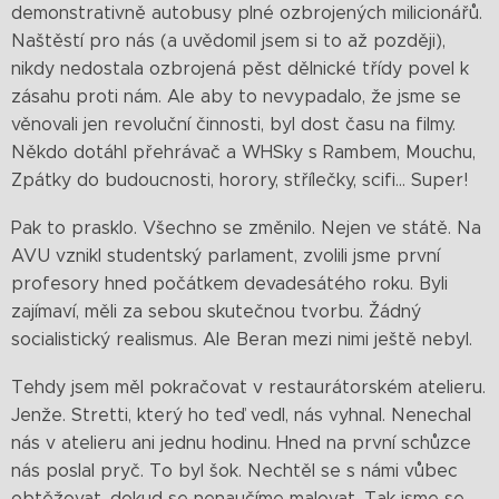
demonstrativně autobusy plné ozbrojených milicionářů.
Naštěstí pro nás (a uvědomil jsem si to až později),
nikdy nedostala ozbrojená pěst dělnické třídy povel k
zásahu proti nám. Ale aby to nevypadalo, že jsme se
věnovali jen revoluční činnosti, byl dost času na filmy.
Někdo dotáhl přehrávač a WHSky s Rambem, Mouchu,
Zpátky do budoucnosti, horory, střílečky, scifi… Super!
Pak to prasklo. Všechno se změnilo. Nejen ve státě. Na
AVU vznikl studentský parlament, zvolili jsme první
profesory hned počátkem devadesátého roku. Byli
zajímaví, měli za sebou skutečnou tvorbu. Žádný
socialistický realismus. Ale Beran mezi nimi ještě nebyl.
Tehdy jsem měl pokračovat v restaurátorském atelieru.
Jenže. Stretti, který ho teď vedl, nás vyhnal. Nenechal
nás v atelieru ani jednu hodinu. Hned na první schůzce
nás poslal pryč. To byl šok. Nechtěl se s námi vůbec
obtěžovat, dokud se nenaučíme malovat. Tak jsme se