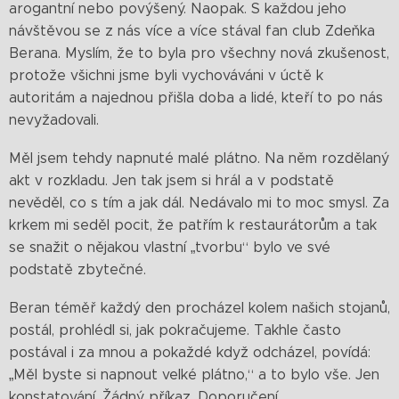
arogantní nebo povýšený. Naopak. S každou jeho
návštěvou se z nás více a více stával fan club Zdeňka
Berana. Myslím, že to byla pro všechny nová zkušenost,
protože všichni jsme byli vychováváni v úctě k
autoritám a najednou přišla doba a lidé, kteří to po nás
nevyžadovali.
Měl jsem tehdy napnuté malé plátno. Na něm rozdělaný
akt v rozkladu. Jen tak jsem si hrál a v podstatě
nevěděl, co s tím a jak dál. Nedávalo mi to moc smysl. Za
krkem mi seděl pocit, že patřím k restaurátorům a tak
se snažit o nějakou vlastní „tvorbu“ bylo ve své
podstatě zbytečné.
Beran téměř každý den procházel kolem našich stojanů,
postál, prohlédl si, jak pokračujeme. Takhle často
postával i za mnou a pokaždé když odcházel, povídá:
„Měl byste si napnout velké plátno,“ a to bylo vše. Jen
konstatování. Žádný příkaz. Doporučení.