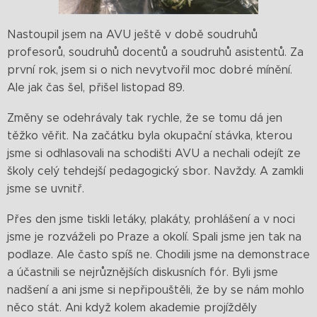
Nastoupil jsem na AVU ještě v době soudruhů
profesorů, soudruhů docentů a soudruhů asistentů. Za
první rok, jsem si o nich nevytvořil moc dobré mínění.
Ale jak čas šel, přišel listopad 89.
Změny se odehrávaly tak rychle, že se tomu dá jen
těžko věřit. Na začátku byla okupační stávka, kterou
jsme si odhlasovali na schodišti AVU a nechali odejít ze
školy celý tehdejší pedagogický sbor. Navždy. A zamkli
jsme se uvnitř.
Přes den jsme tiskli letáky, plakáty, prohlášení a v noci
jsme je rozváželi po Praze a okolí. Spali jsme jen tak na
podlaze. Ale často spíš ne. Chodili jsme na demonstrace
a účastnili se nejrůznějších diskusních fór. Byli jsme
nadšení a ani jsme si nepřipouštěli, že by se nám mohlo
něco stát. Ani když kolem akademie projížděly