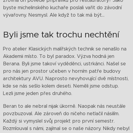
zrovna on povede přípravku pro restaurátory? Jako
byste michelinského kuchaře poslali vařit do závodní
vývařovny. Nesmysl. Ale když to tak má být…
Byli jsme tak trochu nechtění
Pro atelier Klasických malířských technik se nenašlo na
Akademii místo. To byl paradox. Výzva hodná jen
Berana. Byli jsme takoví vyděděnci, ustrkánci. Našel se
pro nás jen prostor učeben v horním patře budovy
architektury AVU. Naprosto nevyhovující dvě místnosti,
kde se nás sešlo kolem deseti. Neměli jsme odstup.
Lezli jsme jeden přes druhého.
Beran to ale nebral nijak úkorně. Naopak nás neustále
povzbuzoval. Ale zároveň do ničeho netlačil násilím.
Každý si vymyslel svůj projekt pro první semestr.
Rozmlouval s námi, zajímal se o naše názory. Nikdy nebyl