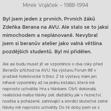
Mirek Vojáček – 1988-1994
Byl jsem jeden z prvních. Prvních žáků
Zdeňka Berana na AVU. Ale stalo se to jaksi
mimochodem a neplánovaně. Nevybral
jsem si beranův atelier jako valná většina
pozdějších studentů. Byl mi přidělen.
Ale asi budu muset jít ve vzpomínce o dva roky před
Beranův příchod na AVU. Na výstavu Forum 88 v
pražské holešovické tržnici. Z té výstavy mám jen
mlhavé vzpomínky až na jednu instalaci, která mě
naprosto uchvátila. Hra s hlávkami. Obří, dokonalá,
realistická malba hlávky zelí, dlaždičky jak v řeznictví,
nosítka a poházené, zahnívající a smrdící skutečné zelné
hlávky mě naprosto uchvátily. Do té doby jsem se s