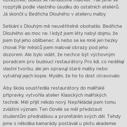
rozptýlili podle vlastního úsudku do ostatních ateliérů.
Já skončil u Bedřicha Dlouhého v atelieru malby.
Setkání s Dlouhým mě neuvěřitelně obohatilo. Bedřicha
Dlouhého asi moc ne. I když jsem léty nabyl dojmu, že
jsem byl jeho oblíbenec. A nebo se ke mně jen hezky
choval. Pár měsíců jsem maloval obrazy pod jeho
dozorem. Ale bylo vidět, že nechce být výchovným
poradcem pro budoucí restaurátory. Pro lidi, co nedělají
vlastní tvorbu, ale jen opravují staré malby nebo
vytvářejí jejich kopie. Myslím, že ho to dost otravovalo.
Aby škola soustředila restaurátory do malířské
přípravky, vytvořila atelier Klasických malířských
technik. Měl přijít někdo nový. Nepřikládal jsem tomu
zvláštní význam. Ten člověk se měl představit
studentům přednáškou a promítáním svých děl. Tehdy
jsme s několika kamarády postávali u plotu akademie