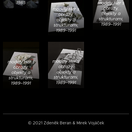
1985
modely Her s
obrazy,
modely Her s
objekty a
obrazy,
strukturami,
objekty a
1989–1991
strukturami,
1989–1991
modely Her s
modely Her s
obrazy,
obrazy,
objekty a
objekty a
strukturami,
strukturami,
1989–1991
1989–1991
© 2021 Zdeněk Beran & Mirek Vojáček