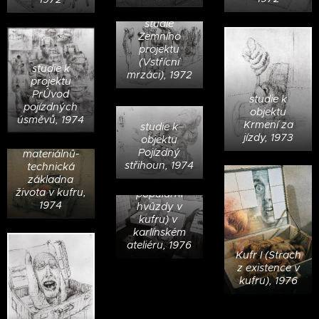
studie
Zemního
projektu
(Vstřícní
studie k
mrzáci), 1972
projektu
PrÛvod
studie k
pojízdných
objektu
úsměvů, 1974
Krmení za
studie k
studie objektu
jízdy, 1973
objektu
První
Pojízdný
materiálnû-
střihoun, 1974
technická
Kufry II a III
základna
(Poslední zpěv
života v kufru,
populární
1974
hvûzdy v
kufru) v
karlínském
ateliéru, 1976
Kufr I (Strach
z existence v
kufru), 1976