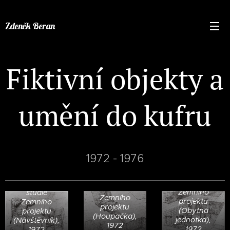
Zdeněk Beran
Fiktivní objekty a
umění do kufru
1972 - 1976
studie
studie
Zemního
studie
Zemního
projektu
Zemního
projektu
(Obytná
projektu
(Houpačka),
jednotka),
(Návštěvník),
1972
1972
1972