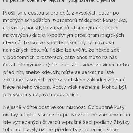
na plátně, které se nejasně rýsují z‑šerého jeviště.
Prošli jsme cestou shora dolů, z‑vysokých pater po
mnohých schodištích, z‑prostorů základních konstrukcí,
clonami zahoustlých zápachů, stísněnými chodbami
mokvavých skladišť k‑podivným prostorám magických
čtverců. Těžko lze spočítat všechny ty možnosti
nemožných posunů. Těžko lze uvěřit, že někde zde
v‑podzemních prostorách ještě dnes může na nás
čekat bíle vymezený čtverec. Zde, kdesi za kinem nebo
před ním, anebo kdekoliv, může se setkat na jisté
základně časových vrstev, s‑otiskem základny železné
klece našeho vědomí. Počty však neznáme. Mohou být
pro všechny i‑v‑jiných podzemích.
Nejasně vidíme dost velkou místnost. Odloupané kusy
omítky a‑tapet visí se stropu. Nezřetelně vnímáme řadu
bíle vymezených čtverců v‑prašné šedi podlahy. Zbytky
toho, co bývaly užitné předměty, jsou na nich šedě