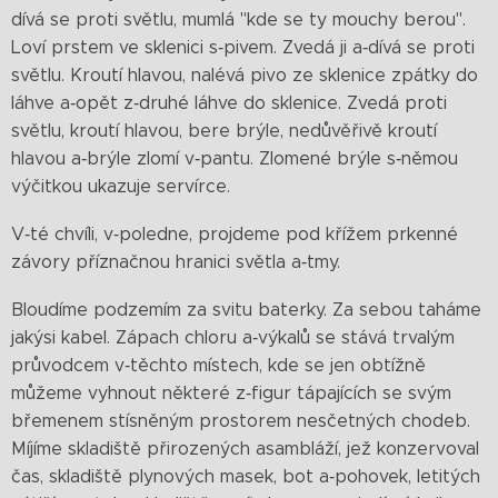
dívá se proti světlu, mumlá "kde se ty mouchy berou".
Loví prstem ve sklenici s‑pivem. Zvedá ji a‑dívá se proti
světlu. Kroutí hlavou, nalévá pivo ze sklenice zpátky do
láhve a‑opět z‑druhé láhve do sklenice. Zvedá proti
světlu, kroutí hlavou, bere brýle, nedůvěřivě kroutí
hlavou a‑brýle zlomí v‑pantu. Zlomené brýle s‑němou
výčitkou ukazuje servírce.
V‑té chvíli, v‑poledne, projdeme pod křížem prkenné
závory příznačnou hranici světla a‑tmy.
Bloudíme podzemím za svitu baterky. Za sebou taháme
jakýsi kabel. Zápach chloru a‑výkalů se stává trvalým
průvodcem v‑těchto místech, kde se jen obtížně
můžeme vyhnout některé z‑figur tápajících se svým
břemenem stísněným prostorem nesčetných chodeb.
Míjíme skladiště přirozených asambláží, jež konzervoval
čas, skladiště plynových masek, bot a‑pohovek, letitých