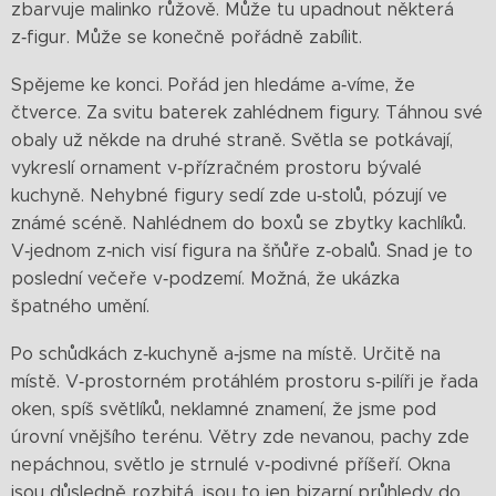
zbarvuje malinko růžově. Může tu upadnout některá
z‑figur. Může se konečně pořádně zabílit.
Spějeme ke konci. Pořád jen hledáme a‑víme, že
čtverce. Za svitu baterek zahlédnem figury. Táhnou své
obaly už někde na druhé straně. Světla se potkávají,
vykreslí ornament v‑přízračném prostoru bývalé
kuchyně. Nehybné figury sedí zde u‑stolů, pózují ve
známé scéně. Nahlédnem do boxů se zbytky kachlíků.
V‑jednom z‑nich visí figura na šňůře z‑obalů. Snad je to
poslední večeře v‑podzemí. Možná, že ukázka
špatného umění.
Po schůdkách z‑kuchyně a‑jsme na místě. Určitě na
místě. V‑prostorném protáhlém prostoru s‑pilíři je řada
oken, spíš světlíků, neklamné znamení, že jsme pod
úrovní vnějšího terénu. Větry zde nevanou, pachy zde
nepáchnou, světlo je strnulé v‑podivné příšeří. Okna
jsou důsledně rozbitá, jsou to jen bizarní průhledy do