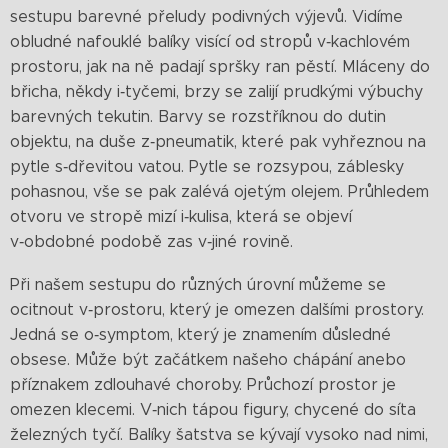
sestupu barevné přeludy podivných výjevů. Vidíme
obludné nafouklé balíky visící od stropů v‑kachlovém
prostoru, jak na ně padají spršky ran pěstí. Mláceny do
břicha, někdy i‑tyčemi, brzy se zalijí prudkými výbuchy
barevných tekutin. Barvy se rozstříknou do dutin
objektu, na duše z‑pneumatik, které pak vyhřeznou na
pytle s‑dřevitou vatou. Pytle se rozsypou, záblesky
pohasnou, vše se pak zalévá ojetým olejem. Průhledem
otvoru ve stropě mizí i‑kulisa, která se objeví
v‑obdobné podobě zas v‑jiné rovině.
Při našem sestupu do různých úrovní můžeme se
ocitnout v‑prostoru, který je omezen dalšími prostory.
Jedná se o‑symptom, který je znamením důsledné
obsese. Může být začátkem našeho chápání anebo
příznakem zdlouhavé choroby. Průchozí prostor je
omezen klecemi. V‑nich tápou figury, chycené do síta
železných tyčí. Balíky šatstva se kývají vysoko nad nimi,