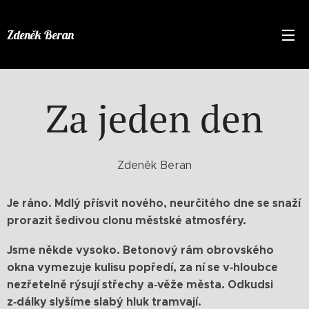
Zdeněk Beran
Za jeden den
Zdeněk Beran
Je ráno. Mdlý přísvit nového, neurčitého dne se snaží
prorazit šedivou clonu městské atmosféry.
Jsme někde vysoko. Betonový rám obrovského
okna vymezuje kulisu popředí, za ní se v‑hloubce
nezřetelně rýsují střechy a‑věže města. Odkudsi
z‑dálky slyšíme slabý hluk tramvají.