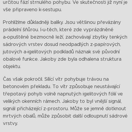
určitou fází strnulého pohybu. Ve skutečnosti již nyní je
vše připraveno k‑sestupu.
Prohlížíme důkladněji balíky. Jsou většinou převázány
prádelní šňůrou. I‑u‑těch, které zde vyprázdněné
a‑opuštěné bezmocně leží, zachovávají zbytky tenkých
sádrových vrstev dosud neodpadlých z‑papírových,
jutových a‑igelitových podkladů náznak své původní
obalové funkce. Jakoby zde byla odhalena struktura
objektu.
Čas však pokročil. Sílící vítr pohybuje trávou na
betonovém překladu. To vítr způsobuje neustávající
třepotavý pohyb volně napnutých igelitových fólií ve
velikých okenních rámech. Jakoby to byl vnější signál,
signál přicházející z‑prostoru. Může se jemně dotknout
mrtvých obalů, může způsobit další odloupnutí sádrové
vrstvy.