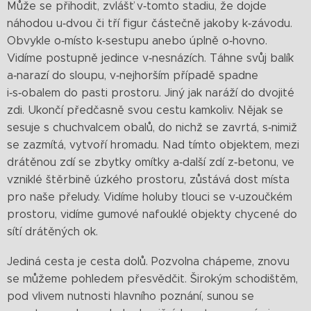
Může se přihodit, zvlášť v‑tomto stadiu, že dojde
náhodou u‑dvou či tří figur částečně jakoby k‑závodu.
Obvykle o‑místo k‑sestupu anebo úplně o‑hovno.
Vidíme postupně jedince v‑nesnázích. Táhne svůj balík
a‑narazí do sloupu, v‑nejhorším případě spadne
i‑s‑obalem do pasti prostoru. Jiný jak naráží do dvojité
zdi. Ukončí předčasně svou cestu kamkoliv. Nějak se
sesuje s chuchvalcem obalů, do nichž se zavrtá, s‑nimiž
se zazmítá, vytvoří hromadu. Nad tímto objektem, mezi
drátěnou zdí se zbytky omítky a‑další zdí z‑betonu, ve
vzniklé štěrbině úzkého prostoru, zůstává dost místa
pro naše přeludy. Vidíme holuby tlouci se v‑uzoučkém
prostoru, vidíme gumové nafouklé objekty chycené do
sítí drátěných ok.
Jediná cesta je cesta dolů. Pozvolna chápeme, znovu
se můžeme pohledem přesvědčit. Širokým schodištěm,
pod vlivem nutnosti hlavního poznání, sunou se