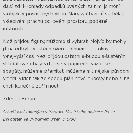
další zdi. Hromady odpadků uvázlých za nimi je mění
v‑objekty posmrtných vitrín. Nárysy čtverců se bělají
v‑šedivém prachu po celém prostoru podélné
místnosti.
Než přijdou figury, můžeme si vybírat. Nejvíc by mohly
jít na odbyt ty u‑těch oken. Ulehnem pod okny
v‑nejvyšší čas. Než přijdou ostatní a‑budou s‑šustěním
skládat své obaly, vrtat se v‑papírech, vázat se
špagáty, můžeme přemítat, můžeme mít nějaké původní
vidění. Vidět tak ze spodu plán nové budovy nebo si na
chvíli konečně zdřímnout.
Zdeněk Beran
Scénář akcí konaných v troskách Veletržního paláce v Praze.
Byl otištěn ve Výtvarném umění č. 6/90