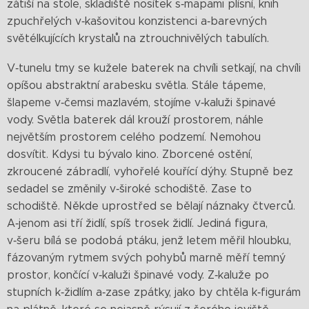
zátiší na stole, skladiště nosítek s‑mapami plísní, knih
zpuchřelých v‑kašovitou konzistenci a‑barevných
světélkujících krystalů na ztrouchnivělých tabulích.
V‑tunelu tmy se kužele baterek na chvíli setkají, na chvíli
opíšou abstraktní arabesku světla. Stále tápeme,
šlapeme v‑čemsi mazlavém, stojíme v‑kaluži špinavé
vody. Světla baterek dál krouží prostorem, náhle
největším prostorem celého podzemí. Nemohou
dosvítit. Kdysi tu bývalo kino. Zborcené ostění,
zkroucené zábradlí, vyhořelé kouřící dýhy. Stupně bez
sedadel se změnily v‑široké schodiště. Zase to
schodiště. Někde uprostřed se bělají náznaky čtverců.
A‑jenom asi tří židlí, spíš trosek židlí. Jediná figura,
v‑šeru bílá se podobá ptáku, jenž letem měřil hloubku,
fázovaným rytmem svých pohybů marně měří temný
prostor, končící v‑kaluži špinavé vody. Z‑kaluže po
stupních k‑židlím a‑zase zpátky, jako by chtěla k‑figurám