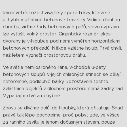
Ranní větřík rozechvívá trsy sporé trávy, která se
uchytila v‑úžlabině betonové traverzy. Vidíme dlouhou
chodbu, vidíme řady betonových pilířů, vlevo i‑vpravo
lze vytušit volný prostor. Gigantický rozměr jakési
dvorany je v‑hloubce pod námi vyměřen horizontálami
betonových překladů. Někde vzlétne holub. Trvá chvíli,
než letem vyznačí prostorovou dráhu.
Ve světle nemilosrdného rána, v‑chodbě u‑paty
betonových sloupů, v‑jejich chladných stínech se bělají
neforemné, podlouhlé balíky. Rozestavení těchto
zvláštních objektů v‑dlouhém prostoru nemá žádný řád.
Vypadají mrtvě a‑nehybně.
Znovu se díváme dolů, do hloubky, která přitahuje. Snad
právě tak lépe pochopíme, proč pobyt zde, ve výšce
za ranního úsvitu je jenom dočasným stavem, pouze