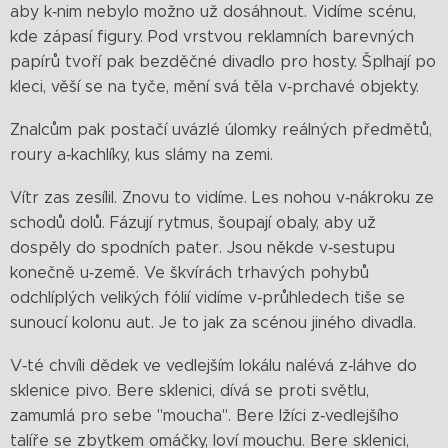
aby k‑nim nebylo možno už dosáhnout. Vidíme scénu,
kde zápasí figury. Pod vrstvou reklamních barevných
papírů tvoří pak bezděčné divadlo pro hosty. Šplhají po
kleci, věší se na tyče, mění svá těla v‑prchavé objekty.
Znalcům pak postačí uvázlé úlomky reálných předmětů,
roury a‑kachlíky, kus slámy na zemi.
Vítr zas zesílil. Znovu to vidíme. Les nohou v‑nákroku ze
schodů dolů. Fázují rytmus, šoupají obaly, aby už
dospěly do spodních pater. Jsou někde v‑sestupu
konečně u‑země. Ve škvírách trhavých pohybů
odchlíplých velikých fólií vidíme v‑průhledech tiše se
sunoucí kolonu aut. Je to jak za scénou jiného divadla.
V‑té chvíli dědek ve vedlejším lokálu nalévá z‑láhve do
sklenice pivo. Bere sklenici, dívá se proti světlu,
zamumlá pro sebe "moucha". Bere lžíci z‑vedlejšího
talíře se zbytkem omáčky, loví mouchu. Bere sklenici,