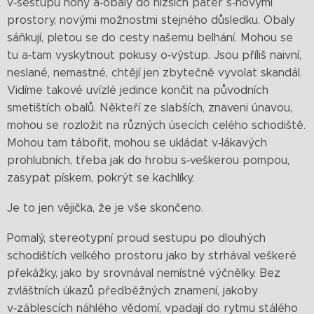
v‑sestupu nohy a‑obaly do nižsích pater s‑novými
prostory, novými možnostmi stejného důsledku. Obaly
sáňkují, pletou se do cesty našemu belhání. Mohou se
tu a‑tam vyskytnout pokusy o‑výstup. Jsou příliš naivní,
neslané, nemastné, chtějí jen zbytečně vyvolat skandál.
Vidíme takové uvízlé jedince končit na původních
smetištích obalů. Někteří ze slabších, znaveni únavou,
mohou se rozložit na různých úsecích celého schodiště.
Mohou tam tábořit, mohou se ukládat v‑lákavých
prohlubních, třeba jak do hrobu s‑veškerou pompou,
zasypat pískem, pokrýt se kachlíky.
Je to jen vějička, že je vše skončeno.
Pomalý, stereotypní proud sestupu po dlouhých
schodištích velkého prostoru jako by strhával veškeré
překážky, jako by srovnával nemístné výčnělky. Bez
zvláštních úkazů předběžných znamení, jakoby
v‑záblescích náhlého vědomí, vpadají do rytmu stálého