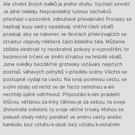
Ale chvění živých balíků je jiného druhu. Vychází zevnitř.
Je plné neklidu. Nepravidelný rytmus záchvěvů
přechází v‑pozvolné, zdlouhavé převalování. Provazy se
napínají, kusy sádry opadávají, vnitřní části obalů
praskají, aby se nakonec ve škvírách překrývajících se
struktur objevily některé části lidského těla. Můžeme
zblízka sledovat ty neobratné pokusy o‑vyproštění, to
bezmocné trčení ve změti struktur na hnízdě obalů.
Jsme svědky bezděčné grotesky vstávání, nejistých
postojů, váhavých pohybů v‑předělu scény. Všichni se
postupně vydají na cestu. Na svoji povinnou cestu, se
svými obaly, od nichž se de facto nemohou a‑ani
nechtějí úplně odtrhnout. Připoutáni k‑nim prádelní
šňůrou, většinou za krky, táhnou je za sebou, ta svoje
zhmotnělá svědomí, ty svoje věčné trosky. Mohou se
pokusit obaly místy ponášet ve směru cesty anebo
kamkoliv, bez vztahu k‑okolí, bez vztahu k‑ostatním.