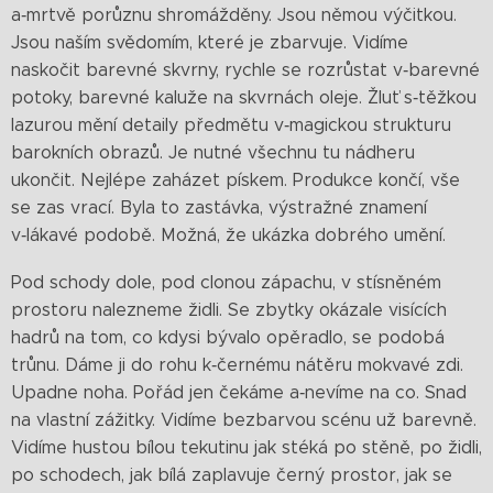
a‑mrtvě porůznu shromážděny. Jsou němou výčitkou.
Jsou naším svědomím, které je zbarvuje. Vidíme
naskočit barevné skvrny, rychle se rozrůstat v‑barevné
potoky, barevné kaluže na skvrnách oleje. Žluť s‑těžkou
lazurou mění detaily předmětu v‑magickou strukturu
barokních obrazů. Je nutné všechnu tu nádheru
ukončit. Nejlépe zaházet pískem. Produkce končí, vše
se zas vrací. Byla to zastávka, výstražné znamení
v‑lákavé podobě. Možná, že ukázka dobrého umění.
Pod schody dole, pod clonou zápachu, v stísněném
prostoru nalezneme židli. Se zbytky okázale visících
hadrů na tom, co kdysi bývalo opěradlo, se podobá
trůnu. Dáme ji do rohu k‑černému nátěru mokvavé zdi.
Upadne noha. Pořád jen čekáme a‑nevíme na co. Snad
na vlastní zážitky. Vidíme bezbarvou scénu už barevně.
Vidíme hustou bílou tekutinu jak stéká po stěně, po židli,
po schodech, jak bílá zaplavuje černý prostor, jak se