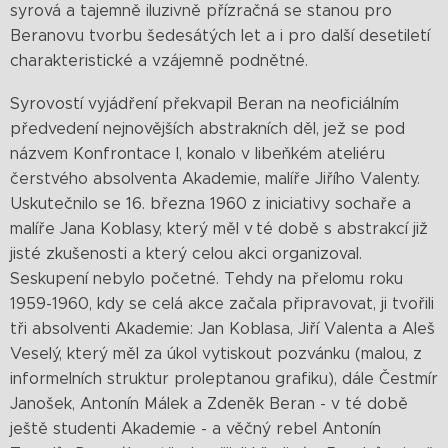
syrová a tajemně iluzivně přízračná se stanou pro
Beranovu tvorbu šedesátých let a i pro další desetiletí
charakteristické a vzájemně podnětné.
Syrovostí vyjádření překvapil Beran na neoficiálním
předvedení nejnovějších abstrakních děl, jež se pod
názvem Konfrontace I, konalo v libeňkém ateliéru
čerstvého absolventa Akademie, malíře Jiřího Valenty.
Uskutečnilo se 16. března 1960 z iniciativy sochaře a
malíře Jana Koblasy, který měl v té době s abstrakcí již
jisté zkušenosti a který celou akci organizoval.
Seskupení nebylo početné. Tehdy na přelomu roku
1959-1960, kdy se celá akce začala připravovat, ji tvořili
tři absolventi Akademie: Jan Koblasa, Jiří Valenta a Aleš
Veselý, který měl za úkol vytiskout pozvánku (malou, z
informelních struktur proleptanou grafiku), dále Čestmír
Janošek, Antonín Málek a Zdeněk Beran - v té době
ještě studenti Akademie - a věčný rebel Antonín