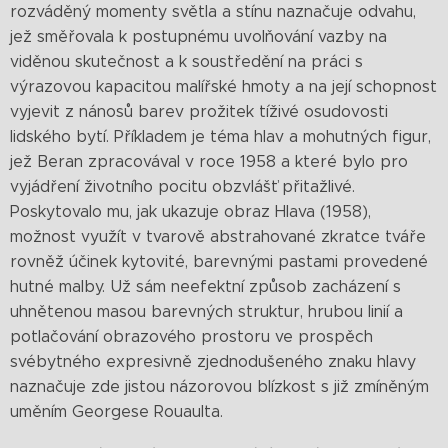
rozváděný momenty světla a stínu naznačuje odvahu,
jež směřovala k postupnému uvolňování vazby na
viděnou skutečnost a k soustředění na práci s
výrazovou kapacitou malířské hmoty a na její schopnost
vyjevit z nánosů barev prožitek tíživé osudovosti
lidského bytí. Příkladem je téma hlav a mohutných figur,
jež Beran zpracovával v roce 1958 a které bylo pro
vyjádření životního pocitu obzvlášť přitažlivé.
Poskytovalo mu, jak ukazuje obraz Hlava (1958),
možnost využít v tvarově abstrahované zkratce tváře
rovněž účinek kytovité, barevnými pastami provedené
hutné malby. Už sám neefektní způsob zacházení s
uhnětenou masou barevných struktur, hrubou linií a
potlačování obrazového prostoru ve prospěch
svébytného expresivně zjednodušeného znaku hlavy
naznačuje zde jistou názorovou blízkost s již zmíněným
uměním Georgese Rouaulta.