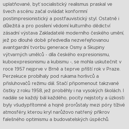
uplatňované, byť socialistický realismus praskal ve
švech a scénu začal ovládat konformní
postimpresionistický a postfauvistický styl. Ostatně i
důležitá a pro posílení vědomí kulturního dědictví
zásadní výstava Zakladatelé moderního českého umění,
jež po dlouhé době předvedla nezveřejňovanou
avantgardní tvorbu generace Osmy a Skupiny
výtvarných umělců - díla českého expresionismu,
kuboexpresionismu a kubismu -, se mohla uskutečnit v
roce 1957 nejprve v Brně a teprve příští rok v Praze.
Perzekuce probíhaly pod rukama horlivců a
přisluhovačů režimu dál. Stačí připomenout takzvané
čistky z roku 1958, jež proběhly i na vysokých školách. I
nadále se každý bál každého, pocity nejistoty a úzkosti
byly všudypřítomné a hojně prorůstaly mezi póry tíživé
atmosféry, kterou kryl narůžovo natřený příkrov
falešného optimismu a budovatelských úspěchů.