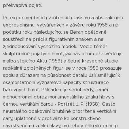
překvapivá pojetí.
Po experimentacích v intencích tašismu a abstraktního
expresionismu, vytvářených v závěru roku 1958 a na
počátku roku následujícího, se Beran opětovně
soustředil na práci s figurativním znakem a na
zjednodušování výchozího modelu. Vedle téměř
skulpturálně pojatých hmot, jak nás o tom přesvědčuje
malba stojícího Aktu (1959) a četné kresebné studie
radikálně zplošněných figur, se v roce 1959 prosazuje
spolu s důrazem na působnost detailu úsilí směřující k
osamostatnění významové kapacity strukturace
barevných hmot. Příkladem je šedohnědý, téměř
monochromní obraz monumentálního znaku hlavy s
černou vertikální čarou - Portrét J. P. (1958). Gesto
neustálého opakování brutálně protržené vertikální
čáry, uplatněné v protiváze ke konstruktivně
navrstvenému znaku hlavy, mu tehdy odkrylo princip,