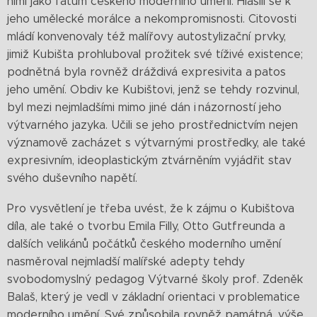
nimi jako fátum českého moderního umění. Hlásili se k
jeho umělecké morálce a nekompromisnosti. Citovosti
mládí konvenovaly též malířovy autostylizační prvky,
jimiž Kubišta prohluboval prožitek své tíživé existence;
podnětná byla rovněž dráždivá expresivita a patos
jeho umění. Obdiv ke Kubištovi, jenž se tehdy rozvinul,
byl mezi nejmladšími mimo jiné dán i názorností jeho
výtvarného jazyka. Učili se jeho prostřednictvím nejen
významově zacházet s výtvarnými prostředky, ale také
expresivním, ideoplastickým ztvárněním vyjádřit stav
svého duševního napětí.
Pro vysvětlení je třeba uvést, že k zájmu o Kubištova
díla, ale také o tvorbu Emila Filly, Otto Gutfreunda a
dalších velikánů počátků českého moderního umění
nasměroval nejmladší malířské adepty tehdy
svobodomyslný pedagog Výtvarné školy prof. Zdeněk
Balaš, který je vedl v základní orientaci v problematice
moderního umění. Své způsobila rovněž památná, výše