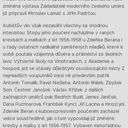
zmíněná výstava Zakladatelé moderního českého umění,
již připravil Miroslav Lamač s Jiřím Padrtou.
Kubištův vliv však nezasáhl všechny se shodnou
intenzitou. Stopy jeho poučení nacházíme v raných
kresbách a malbách z let 1956-1958 u Zdeňka Berana i
u řady ostatních radikálně zaměřených mladíků, které k
sobě poutala vzájemná důvěra a přátelství ze školních
lavic Výtvarné školy na Vinohradech, z Akademie a
hospod, jež se stávaly důležitými osvobozujícími místy. Z
nejmladších souputníků mezi ně především patřili
Antonín Tomalík, Pavel Nešleha, Antonín Málek, Zbyšek
Sion, Čestmír Janošek, Václav Křížek; z dalších
začínajících umělců pak Bedřich Budil, James Janíček,
Dana Puchnarová, František Kyncl, Jiří Lacina a mnozí jiní.
Zdeněk Beran s kuboexpresivním poučením zacházel
velice soustředěně, jak o tom vypovídají již zmíněné
kresby a malby z let 1956-1957. Vybaven mimořádnou