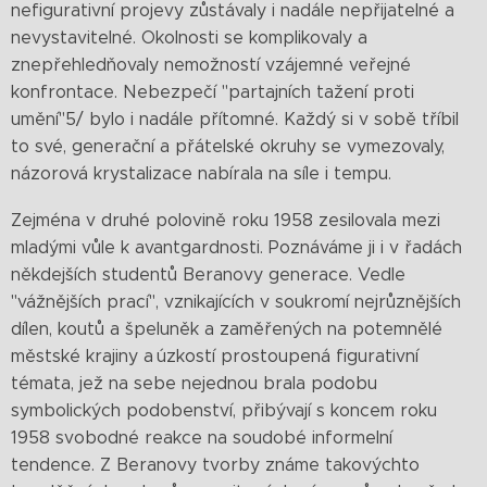
nefigurativní projevy zůstávaly i nadále nepřijatelné a
nevystavitelné. Okolnosti se komplikovaly a
znepřehledňovaly nemožností vzájemné veřejné
konfrontace. Nebezpečí "partajních tažení proti
umění"5/ bylo i nadále přítomné. Každý si v sobě tříbil
to své, generační a přátelské okruhy se vymezovaly,
názorová krystalizace nabírala na síle i tempu.
Zejména v druhé polovině roku 1958 zesilovala mezi
mladými vůle k avantgardnosti. Poznáváme ji i v řadách
někdejších studentů Beranovy generace. Vedle
"vážnějších prací", vznikajících v soukromí nejrůznějších
dílen, koutů a špeluněk a zaměřených na potemnělé
městské krajiny a úzkostí prostoupená figurativní
témata, jež na sebe nejednou brala podobu
symbolických podobenství, přibývají s koncem roku
1958 svobodné reakce na soudobé informelní
tendence. Z Beranovy tvorby známe takovýchto