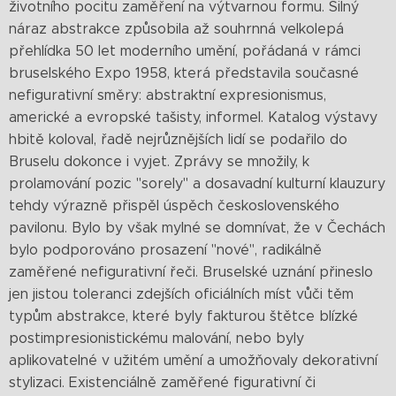
životního pocitu zaměření na výtvarnou formu. Silný
náraz abstrakce způsobila až souhrnná velkolepá
přehlídka 50 let moderního umění, pořádaná v rámci
bruselského Expo 1958, která představila současné
nefigurativní směry: abstraktní expresionismus,
americké a evropské tašisty, informel. Katalog výstavy
hbitě koloval, řadě nejrůznějších lidí se podařilo do
Bruselu dokonce i vyjet. Zprávy se množily, k
prolamování pozic "sorely" a dosavadní kulturní klauzury
tehdy výrazně přispěl úspěch československého
pavilonu. Bylo by však mylné se domnívat, že v Čechách
bylo podporováno prosazení "nové", radikálně
zaměřené nefigurativní řeči. Bruselské uznání přineslo
jen jistou toleranci zdejších oficiálních míst vůči těm
typům abstrakce, které byly fakturou štětce blízké
postimpresionistickému malování, nebo byly
aplikovatelné v užitém umění a umožňovaly dekorativní
stylizaci. Existenciálně zaměřené figurativní či