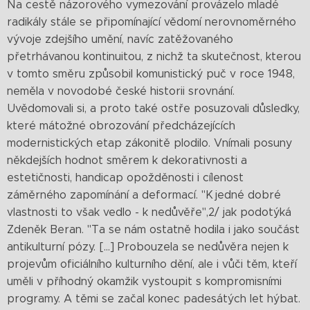
Na cestě názorového vymezování provázelo mladé
radikály stále se připomínající vědomí nerovnoměrného
vývoje zdejšího umění, navíc zatěžovaného
přetrhávanou kontinuitou, z nichž ta skutečnost, kterou
v tomto směru způsobil komunistický puč v roce 1948,
neměla v novodobé české historii srovnání.
Uvědomovali si, a proto také ostře posuzovali důsledky,
které mátožné obrozování předcházejících
modernistických etap zákonitě plodilo. Vnímali posuny
někdejších hodnot směrem k dekorativnosti a
estetičnosti, handicap opožděnosti i cílenost
záměrného zapomínání a deformací. "K jedné dobré
vlastnosti to však vedlo - k nedůvěře",2/ jak podotýká
Zdeněk Beran. "Ta se nám ostatně hodila i jako součást
antikulturní pózy. [...] Probouzela se nedůvěra nejen k
projevům oficiálního kulturního dění, ale i vůči těm, kteří
uměli v příhodný okamžik vystoupit s kompromisními
programy. A těmi se začal konec padesátých let hýbat.