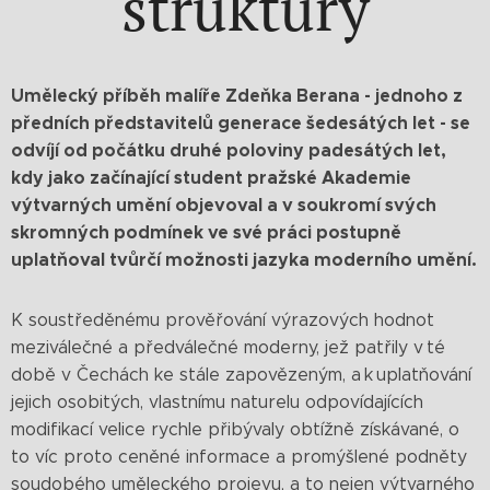
struktury
Umělecký příběh malíře Zdeňka Berana - jednoho z
předních představitelů generace šedesátých let - se
odvíjí od počátku druhé poloviny padesátých let,
kdy jako začínající student pražské Akademie
výtvarných umění objevoval a v soukromí svých
skromných podmínek ve své práci postupně
uplatňoval tvůrčí možnosti jazyka moderního umění.
K soustředěnému prověřování výrazových hodnot
meziválečné a předválečné moderny, jež patřily v té
době v Čechách ke stále zapovězeným, a k uplatňování
jejich osobitých, vlastnímu naturelu odpovídajících
modifikací velice rychle přibývaly obtížně získávané, o
to víc proto ceněné informace a promýšlené podněty
soudobého uměleckého projevu, a to nejen výtvarného