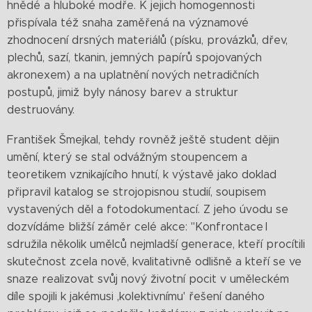
hnědé a hluboké modře. K jejich homogennosti
přispívala též snaha zaměřená na významové
zhodnocení drsných materiálů (písku, provázků, dřev,
plechů, sazí, tkanin, jemných papírů spojovaných
akronexem) a na uplatnění nových netradičních
postupů, jimiž byly nánosy barev a struktur
destruovány.
František Šmejkal, tehdy rovněž ještě student dějin
umění, který se stal odvážným stoupencem a
teoretikem vznikajícího hnutí, k výstavě jako doklad
připravil katalog se strojopisnou studií, soupisem
vystavených děl a fotodokumentací. Z jeho úvodu se
dozvídáme bližší záměr celé akce: "Konfrontace I
sdružila několik umělců nejmladší generace, kteří procítili
skutečnost zcela nově, kvalitativně odlišně a kteří se ve
snaze realizovat svůj nový životní pocit v uměleckém
díle spojili k jakémusi ,kolektivnímu' řešení daného