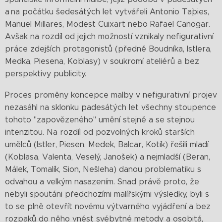
a na počátku šedesátých let vytvářeli Antonio Ta`pies,
Manuel Millares, Modest Cuixart nebo Rafael Canogar.
Avšak na rozdíl od jejich možností vznikaly nefigurativní
práce zdejších protagonistů (předně Boudníka, Istlera,
Medka, Piesena, Koblasy) v soukromí ateliérů a bez
perspektivy publicity.
Proces proměny koncepce malby v nefigurativní projev
nezasáhl na sklonku padesátých let všechny stoupence
tohoto "zapovězeného" umění stejně a se stejnou
intenzitou. Na rozdíl od pozvolných kroků starších
umělců (Istler, Piesen, Medek, Balcar, Kotík) řešili mladí
(Koblasa, Valenta, Veselý, Janošek) a nejmladší (Beran,
Málek, Tomalík, Sion, Nešleha) danou problematiku s
odvahou a velkým nasazením. Snad právě proto, že
nebyli spoutáni předchozími malířskými výsledky, byli s
to se plně otevřít novému výtvarného vyjádření a bez
rozpaků do něho vnést svébytné metody a osobitá,