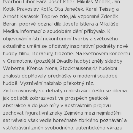
tvorbou Libor Fára, Josef Istler, Mikuláš Medek, Jan
Kotík, Pravoslav Kotík, Ota Janeček, Karel Teissig a
Arnošt Karásek. Teprve zde, jak vzpomíná Zdeněk
Beran, poprvé poznal díla Josefa Istlera a Mikuláše
Medka. Informací o soudobém dění přibývalo. K
objevování místní nekonformní tvorby a světového
aktuálního umění se přidávaly inspirativní podněty nové
hudby, filmu, literatury, filozofie. Na květnovém koncertu
v Gramotonu (pozdější Divadlo hudby) zněly skladby
Weberna, Křenka, Nona, Stockhausena;4/ hudební
znalosti doplňovaly přednášky o moderní soudobé
hudbě. Vyzrávání nabíralo překotný ráz.
Zintenzivňovaly se debaty o abstrakci, řešilo se dilema,
jak potlačit zobrazivost ve prospěch gestické
abstrakce a do jaké míry v abstraktním projevu
zachovat figurativní znaky. Zejména mezi nejmladšími
setrvávalo však vedle horečnatě zbrklého poznávání a
vstřebávání změn svobodného, autentického výrazu