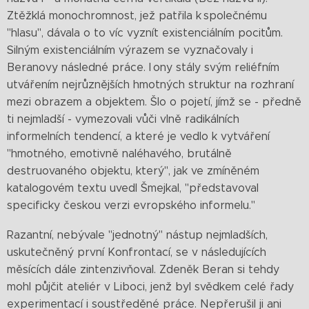
Ztěžklá monochromnost, jež patřila k společnému
"hlasu", dávala o to víc vyznít existenciálním pocitům.
Silným existenciálním výrazem se vyznačovaly i
Beranovy následné práce. I ony stály svým reliéfním
utvářením nejrůznějších hmotných struktur na rozhraní
mezi obrazem a objektem. Šlo o pojetí, jímž se - předně
ti nejmladší - vymezovali vůči vlně radikálních
informelních tendencí, a které je vedlo k vytváření
"hmotného, emotivně naléhavého, brutálně
destruovaného objektu, který", jak ve zmíněném
katalogovém textu uvedl Šmejkal, "představoval
specificky českou verzi evropského informelu."
Razantní, nebývale "jednotný" nástup nejmladších,
uskutečněný první Konfrontací, se v následujících
měsících dále zintenzivňoval. Zdeněk Beran si tehdy
mohl půjčit ateliér v Liboci, jenž byl svědkem celé řady
experimentací i soustředěné práce. Nepřerušil ji ani