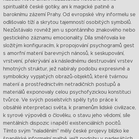
spiritualitě české gotiky, ani k magické patině a
baroknímu zázemí Prahy. Od evropské vlny informelu se
odlišovalo tíží a skrytou tajemností osobitých symbolů.
Nezůstávalo rovněž jen u spontánního znakového nebo
gestického záznamu emocionality. Díla směřovala ke
složitým konfiguracím, k propojování psychogramů gest
s amorfní materií barevných nánosů, k seskupování,
vrstvení, překrývání a k následnému destruování vrstev
hmotných struktur, jež nabíraly podobu expresivně a
symbolicky vypjatých obrazů-objektů, které tvárnou
materií a prostřednictvím netradičních postupů a
materiálů exponovaly celou psychofyzickou konstituci
tvůrce. Ve svých poselstvích spěly tyto práce k
obsáhlé interpretaci světa, k pramenům lidské civilizace,
k syrové výpovědi o člověku, o stavu jeho vědomí, síle
mentálních dispozic i napětí existenciálních pocitů.
Tímto svým "naladěním" měly české projevy blízko ke
španělské informelní malbě, jejíž podobu v padesátých