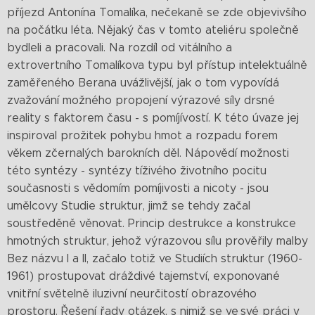
příjezd Antonína Tomalíka, nečekaně se zde objevivšího
na počátku léta. Nějaký čas v tomto ateliéru společně
bydleli a pracovali. Na rozdíl od vitálního a
extrovertního Tomalíkova typu byl přístup intelektuálně
zaměřeného Berana uvážlivější, jak o tom vypovídá
zvažování možného propojení výrazové síly drsné
reality s faktorem času - s pomíjívostí. K této úvaze jej
inspiroval prožitek pohybu hmot a rozpadu forem
věkem zčernalých barokních děl. Nápovědí možnosti
této syntézy - syntézy tíživého životního pocitu
současnosti s vědomím pomíjivosti a nicoty - jsou
umělcovy Studie struktur, jimž se tehdy začal
soustředěně věnovat. Princip destrukce a konstrukce
hmotných struktur, jehož výrazovou sílu prověřily malby
Bez názvu I a II, začalo totiž ve Studiích struktur (1960-
1961) prostupovat dráždivé tajemství, exponované
vnitřní světelně iluzivní neurčitostí obrazového
prostoru. Řešení řady otázek, s nimiž se ve své práci v