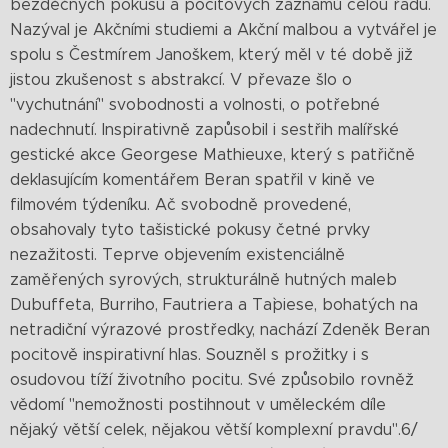
bezděčných pokusů a pocitových záznamů celou řadu.
Nazýval je Akčními studiemi a Akční malbou a vytvářel je
spolu s Čestmírem Janoškem, který měl v té době již
jistou zkušenost s abstrakcí. V převaze šlo o
"vychutnání" svobodnosti a volnosti, o potřebné
nadechnutí. Inspirativně zapůsobil i sestřih malířské
gestické akce Georgese Mathieuxe, který s patřičně
deklasujícím komentářem Beran spatřil v kině ve
filmovém týdeníku. Ač svobodně provedené,
obsahovaly tyto tašistické pokusy četné prvky
nezažitosti. Teprve objevením existenciálně
zaměřených syrových, strukturálně hutných maleb
Dubuffeta, Burriho, Fautriera a Ta`piese, bohatých na
netradiční výrazové prostředky, nachází Zdeněk Beran
pocitově inspirativní hlas. Souzněl s prožitky i s
osudovou tíží životního pocitu. Své způsobilo rovněž
vědomí "nemožnosti postihnout v uměleckém díle
nějaký větší celek, nějakou větší komplexní pravdu".6/