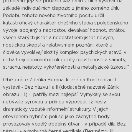
problému, jejž se podařilo každému z nich vyslovit na
základě individuálních dispozic z jiného zorného úhlu.
Podobu tohoto nového životního pocitu určil
katastrofický charakter dnešního stádia společenského
vývoje, spojený s naprostou devalvací hodnot, ztrátou
všech starých jistot a nedostatkem jistot nových,
noetickou skepsí a relativismem poznání, které u
člověka vyvolávají složitý komplex psychických stavů, v
nichž hrají dominantní roli pocity opuštěnosti a samoty,
strachu, nejistoty, vykořeněnosti a metafyzické úzkosti."
Obě práce Zdeňka Berana, které na Konfrontaci I
vystavil - Bez názvu I a II (dodatečně nazvané Zánik
obrazu I, II) -, patřily mezi nejlepší. Vymykaly se svou
nebývale syrovou a přímou výpovědí, již nesly
dramaticky vzduté informelní struktury. V jejich
otevřeném hybném poli se jako záchytné body
prosazovaly vpadlý obdélný útvar - v případě díla Bez
názvu I - a mohutná černá vertikála (Bez názvu II).