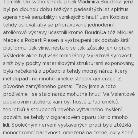
Tomalík. Do svého středu přijali Vladimíra Boudníka, jenž
byl po dlouhou dobu těžkých padesátých let spiritus
agens nové senzibility i vznikajícího hnutí. Jan Koblasa
tehdy usiloval, aby se připravované jednodenní
ateliérové výstavy účastnili kromě Boudníka též Mikuláš
Medek a Robert Piesen a vystoupení tak dostalo širší
platformu. Jak víme, nestalo se tak, zůstalo jen u přání.
Výsledek akce byl však mimořádný. Výrazová syrovost,
s níž byly pocity materiálovými strukturami exponovány,
byla nečekaná a způsobila tehdy mocný náraz, který
měl dopad i na mnohé umělce střední generace. Z
původně zamýšleného gesta: "Tady jsme a toto
prožíváme", se stalo naráz mohutné hnutí. Ve Valentově
podkrovním ateliéru, kam byli hosté z řad umělců,
teoretiků a stoupenců nového výtvarného myšlení
pozváni, se tehdy v cigaretovém oparu tísnilo mnoho
lidí. Společným nervem vystavených prací byla ztěžklá
monochromní barevnost, omezená na černě, okry, šedé,