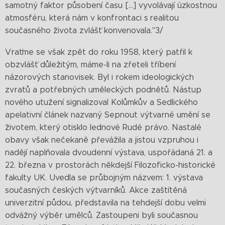
samotný faktor působení času [...] vyvolávají úzkostnou
atmosféru, která nám v konfrontaci s realitou
současného života zvlášť konvenovala."3/
Vraťme se však zpět do roku 1958, který patřil k
obzvlášť důležitým, máme-li na zřeteli tříbení
názorových stanovisek. Byl i rokem ideologických
zvratů a potřebných uměleckých podnětů. Nástup
nového utužení signalizoval Kolůmkův a Sedlického
apelativní článek nazvaný Sepnout výtvarné umění se
životem, který otisklo lednové Rudé právo. Nastalé
obavy však nečekaně převážila a jistou vzpruhou i
nadějí naplňovala dvoudenní výstava, uspořádaná 21. a
22. března v prostorách někdejší Filozoficko-historické
fakulty UK. Uvedla se průbojným názvem: 1. výstava
současných českých výtvarníků. Akce zaštítěná
univerzitní půdou, představila na tehdejší dobu velmi
odvážný výběr umělců. Zastoupeni byli současnou