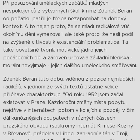
Při posuzování uměleckých začátků mladých
nespokojenců z výtvarných škol, k nimž Zdeněk Beran
od počátku patřil, je třeba nezapomínat na dobový
kontext. A to nejen proto, že se mladí radikálové vůči
okolnímu dění vymezovali, ale také proto, že nesli podíl
na zvýšené citlivosti k existenciální problematice. Ta
také povětšině tvořila motivické jádro jejich
počátečních děl a zároveň určovala základní hlediska -
morální nevyjímaje - jejich dalšího uměleckého směřování.
Zdeněk Beran tuto dobu, viděnou z pozice nejmladších
radikálů, v jednom ze svých textů ostatně velice
přiléhavě charakterizuje. "Od roku 1952 jsem začal
existovat v Praze. Každoroční změny místa pobytu,
nejdříve v internátech, potom v kolejích a později v čím
dál kurióznějších doupatech v různých částech
pražského obvodu (soukromý internát Klimeše-Koziny
v Břevnově, prádelna v Liboci, zahradní altán v Troji,