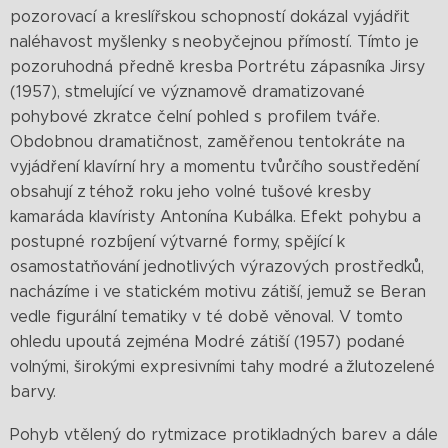
pozorovací a kreslířskou schopností dokázal vyjádřit
naléhavost myšlenky s neobyčejnou přímostí. Tímto je
pozoruhodná předně kresba Portrétu zápasníka Jirsy
(1957), stmelující ve významově dramatizované
pohybové zkratce čelní pohled s profilem tváře.
Obdobnou dramatičnost, zaměřenou tentokráte na
vyjádření klavírní hry a momentu tvůrčího soustředění
obsahují z téhož roku jeho volné tušové kresby
kamaráda klavíristy Antonína Kubálka. Efekt pohybu a
postupné rozbíjení výtvarné formy, spějící k
osamostatňování jednotlivých výrazových prostředků,
nacházíme i ve statickém motivu zátiší, jemuž se Beran
vedle figurální tematiky v té době věnoval. V tomto
ohledu upoutá zejména Modré zátiší (1957) podané
volnými, širokými expresivními tahy modré a žlutozelené
barvy.
Pohyb vtělený do rytmizace protikladných barev a dále