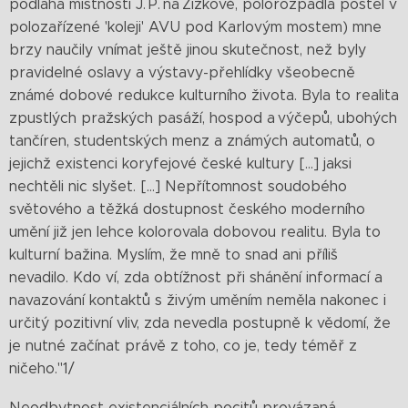
podlaha místnosti J. P. na Žižkově, polorozpadlá postel v
polozařízené 'koleji' AVU pod Karlovým mostem) mne
brzy naučily vnímat ještě jinou skutečnost, než byly
pravidelné oslavy a výstavy-přehlídky všeobecně
známé dobové redukce kulturního života. Byla to realita
zpustlých pražských pasáží, hospod a výčepů, ubohých
tančíren, studentských menz a známých automatů, o
jejichž existenci koryfejové české kultury [...] jaksi
nechtěli nic slyšet. [...] Nepřítomnost soudobého
světového a těžká dostupnost českého moderního
umění již jen lehce kolorovala dobovou realitu. Byla to
kulturní bažina. Myslím, že mně to snad ani příliš
nevadilo. Kdo ví, zda obtížnost při shánění informací a
navazování kontaktů s živým uměním neměla nakonec i
určitý pozitivní vliv, zda nevedla postupně k vědomí, že
je nutné začínat právě z toho, co je, tedy téměř z
ničeho."1/
Neodbytnost existenciálních pocitů provázaná