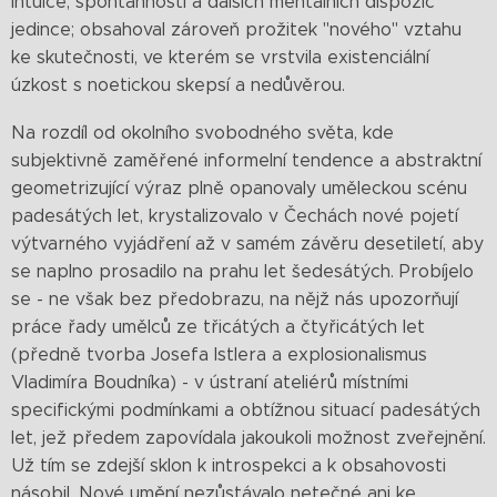
intuice, spontánnosti a dalších mentálních dispozic
jedince; obsahoval zároveň prožitek "nového" vztahu
ke skutečnosti, ve kterém se vrstvila existenciální
úzkost s noetickou skepsí a nedůvěrou.
Na rozdíl od okolního svobodného světa, kde
subjektivně zaměřené informelní tendence a abstraktní
geometrizující výraz plně opanovaly uměleckou scénu
padesátých let, krystalizovalo v Čechách nové pojetí
výtvarného vyjádření až v samém závěru desetiletí, aby
se naplno prosadilo na prahu let šedesátých. Probíjelo
se - ne však bez předobrazu, na nějž nás upozorňují
práce řady umělců ze třicátých a čtyřicátých let
(předně tvorba Josefa Istlera a explosionalismus
Vladimíra Boudníka) - v ústraní ateliérů místními
specifickými podmínkami a obtížnou situací padesátých
let, jež předem zapovídala jakoukoli možnost zveřejnění.
Už tím se zdejší sklon k introspekci a k obsahovosti
násobil. Nové umění nezůstávalo netečné ani ke