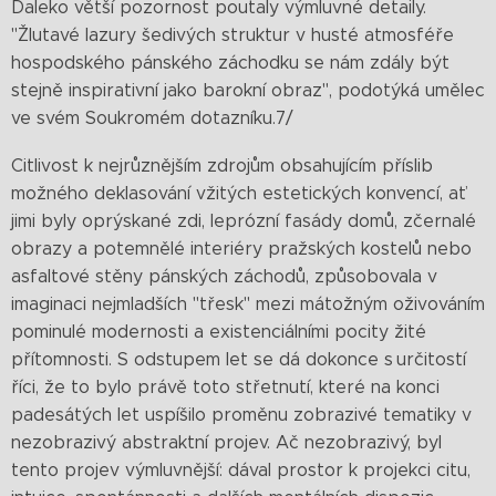
Daleko větší pozornost poutaly výmluvné detaily.
"Žlutavé lazury šedivých struktur v husté atmosféře
hospodského pánského záchodku se nám zdály být
stejně inspirativní jako barokní obraz", podotýká umělec
ve svém Soukromém dotazníku.7/
Citlivost k nejrůznějším zdrojům obsahujícím příslib
možného deklasování vžitých estetických konvencí, ať
jimi byly oprýskané zdi, leprózní fasády domů, zčernalé
obrazy a potemnělé interiéry pražských kostelů nebo
asfaltové stěny pánských záchodů, způsobovala v
imaginaci nejmladších "třesk" mezi mátožným oživováním
pominulé modernosti a existenciálními pocity žité
přítomnosti. S odstupem let se dá dokonce s určitostí
říci, že to bylo právě toto střetnutí, které na konci
padesátých let uspíšilo proměnu zobrazivé tematiky v
nezobrazivý abstraktní projev. Ač nezobrazivý, byl
tento projev výmluvnější: dával prostor k projekci citu,