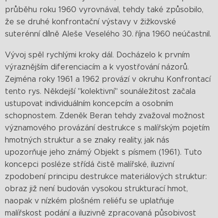
průběhu roku 1960 vyrovnával, tehdy také způsobilo,
že se druhé konfrontační výstavy v žižkovské
suterénní dílně Aleše Veselého 30. října 1960 neúčastnil.
Vývoj spěl rychlými kroky dál. Docházelo k prvním
výraznějším diferenciacím a k vyostřování názorů.
Zejména roky 1961 a 1962 provází v okruhu Konfrontací
tento rys. Někdejší "kolektivní" sounáležitost začala
ustupovat individuálním koncepcím a osobním
schopnostem. Zdeněk Beran tehdy zvažoval možnost
významového provázání destrukce s malířským pojetím
hmotných struktur a se znaky reality, jak nás
upozorňuje jeho známý Objekt s písmem (1961). Tuto
koncepci posléze střídá čistě malířské, iluzivní
zpodobení principu destrukce materiálových struktur:
obraz již není budován vysokou strukturací hmot,
naopak v nízkém plošném reliéfu se uplatňuje
malířskost podání a iluzivně zpracovaná působivost