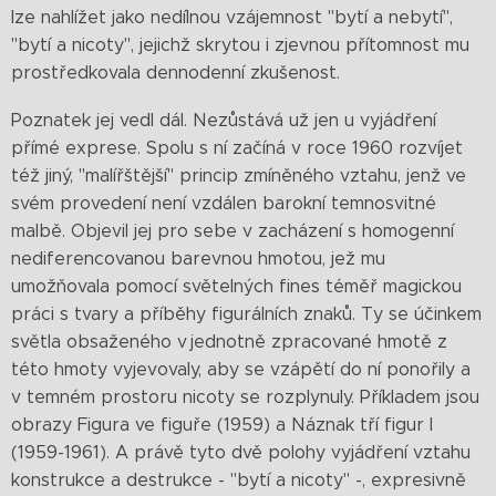
lze nahlížet jako nedílnou vzájemnost "bytí a nebytí",
"bytí a nicoty", jejichž skrytou i zjevnou přítomnost mu
prostředkovala dennodenní zkušenost.
Poznatek jej vedl dál. Nezůstává už jen u vyjádření
přímé exprese. Spolu s ní začíná v roce 1960 rozvíjet
též jiný, "malířštější" princip zmíněného vztahu, jenž ve
svém provedení není vzdálen barokní temnosvitné
malbě. Objevil jej pro sebe v zacházení s homogenní
nediferencovanou barevnou hmotou, jež mu
umožňovala pomocí světelných fines téměř magickou
práci s tvary a příběhy figurálních znaků. Ty se účinkem
světla obsaženého v jednotně zpracované hmotě z
této hmoty vyjevovaly, aby se vzápětí do ní ponořily a
v temném prostoru nicoty se rozplynuly. Příkladem jsou
obrazy Figura ve figuře (1959) a Náznak tří figur I
(1959-1961). A právě tyto dvě polohy vyjádření vztahu
konstrukce a destrukce - "bytí a nicoty" -, expresivně