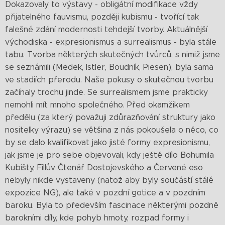
Dokazovaly to výstavy - obligátní modifikace vždy
přijatelného fauvismu, později kubismu - tvořící tak
falešné zdání modernosti tehdejší tvorby. Aktuálnější
východiska - expresionismus a surrealismus - byla stále
tabu. Tvorba některých skutečných tvůrců, s nimiž jsme
se seznámili (Medek, Istler, Boudník, Piesen), byla sama
ve stadiích přerodu. Naše pokusy o skutečnou tvorbu
začínaly trochu jinde. Se surrealismem jsme prakticky
nemohli mít mnoho společného. Před okamžikem
předělu (za který považuji zdůrazňování struktury jako
nositelky výrazu) se většina z nás pokoušela o něco, co
by se dalo kvalifikovat jako jisté formy expresionismu,
jak jsme je pro sebe objevovali, kdy ještě dílo Bohumila
Kubišty, Fillův Čtenář Dostojevského a Červené eso
nebyly nikde vystaveny (natož aby byly součástí stálé
expozice NG), ale také v pozdní gotice a v pozdním
baroku. Byla to především fascinace některými pozdně
barokními díly, kde pohyb hmoty, rozpad formy i