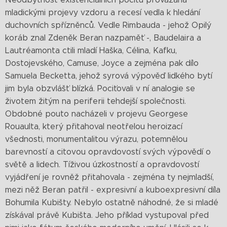
mladickými projevy vzdoru a recesí vedla k hledání
duchovních spřízněnců. Vedle Rimbauda - jehož Opilý
koráb znal Zdeněk Beran nazpaměť -, Baudelaira a
Lautréamonta ctili mladí Haška, Célina, Kafku,
Dostojevského, Camuse, Joyce a zejména pak dílo
Samuela Becketta, jehož syrová výpověď lidkého bytí
jim byla obzvlášť blízká. Pociťovali v ní analogie se
životem žitým na periferii tehdejší společnosti.
Obdobné pouto nacházeli v projevu Georgese
Rouaulta, který přitahoval neotřelou heroizací
všednosti, monumentalitou výrazu, potemnělou
barevností a citovou opravdovostí svých výpovědí o
světě a lidech. Tíživou úzkostností a opravdovostí
vyjádření je rovněž přitahovala - zejména ty nejmladší,
mezi něž Beran patřil - expresivní a kuboexpresivní díla
Bohumila Kubišty. Nebylo ostatně náhodné, že si mladé
získával právě Kubišta. Jeho příklad vystupoval před