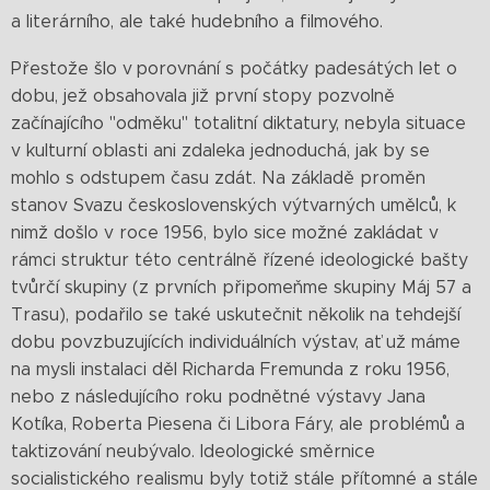
a literárního, ale také hudebního a filmového.
Přestože šlo v porovnání s počátky padesátých let o
dobu, jež obsahovala již první stopy pozvolně
začínajícího "odměku" totalitní diktatury, nebyla situace
v kulturní oblasti ani zdaleka jednoduchá, jak by se
mohlo s odstupem času zdát. Na základě proměn
stanov Svazu československých výtvarných umělců, k
nimž došlo v roce 1956, bylo sice možné zakládat v
rámci struktur této centrálně řízené ideologické bašty
tvůrčí skupiny (z prvních připomeňme skupiny Máj 57 a
Trasu), podařilo se také uskutečnit několik na tehdejší
dobu povzbuzujících individuálních výstav, ať už máme
na mysli instalaci děl Richarda Fremunda z roku 1956,
nebo z následujícího roku podnětné výstavy Jana
Kotíka, Roberta Piesena či Libora Fáry, ale problémů a
taktizování neubývalo. Ideologické směrnice
socialistického realismu byly totiž stále přítomné a stále